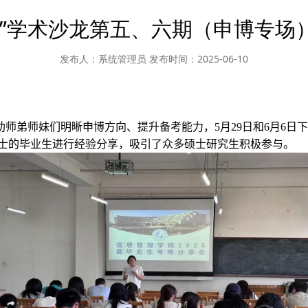
航”学术沙龙第五、六期（申博专场
发布人：系统管理员
发布时间：2025-06-10
助
师弟师妹
们明晰申博方向、提升备考能力，
5
月
29
日和
6
月
6
日下
士的毕业生进行经验分享，吸引了众多硕士研究生积极参与。