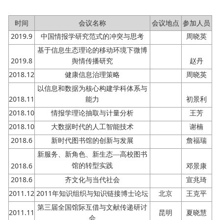
时间
会议名称
会议地点
参加人员
2019.9
中国情报学研究范式的冲突与思考
周晓英
基于信息生态理论的移动环境下微博
2019.8
舆情传播研究
赵丹
2018.12
健康信息治理策略
周晓英
以信息和数据为核心构建学科体系与
2018.11
能力
初景利
2018.10
情报学理论抽取与计量分析
王芳
2018.10
大数据时代的人工智能技术
谢楠
2018.6
新时代图书馆的创新与发展
詹福瑞
新服务、新角色、新生态
—高校图书
2018.6
邓景康
馆的转型实践
2018.6
齐文化与当代社会
宣兆琦
2011.12
2011年知识组织与知识链接博士论坛
北京
王克平
第三届全国馆际互借与文献传递研讨
2011.11
昆明
夏晓慧
会