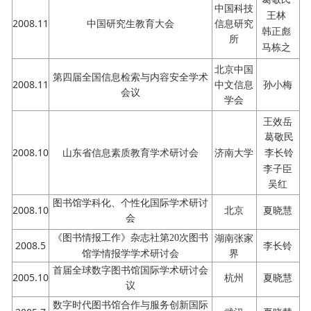
中国科技
王林
2008.11
中国研究生教育大会
信息研究
韩正彪
所
马栋之
北京中国
第四届全国信息检索与内容安全学术
2008.11
中文信息
孙小梅
会议
学会
王效岳
葛敬民
2008.10
山东省信息素质教育学术研讨会
济南大学
李长铃
李子臣
吴红
图书馆学科化、个性化国际学术研讨
2008.10
北京
夏晓慧
会
湖南张家
《图书情报工作》杂志社第
20次图书
2008.5
李长铃
界
馆学情报学学术研讨会
首届全球数字图书馆国际学术研讨会
2005.10
杭州
夏晓慧
议
数字时代图书馆合作与服务创新国际