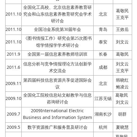
全国化工高校、北京信息素养教育研
葛敬民
2011.10
究会和山东信息素养教育研究会学术
北京
王克平
研讨会
2011.10
青岛
王效岳
全国冶金系统第
30届年会
《图书情报工作》研究会第
25次图书
2011.10
泰安
刘文云
馆学情报学学术研讨会
2011.9
全国第一届信息素养教师培训班
长春
葛敬民
信息分析与竞争情报理论方法创新学
刘文云
2011.6
成都
术交流会
王克平
第四届科技信息资源共享促进国际会
韩晓红
2009.11
北京
议
鲍凌云
全国化工院校信息站文献教学与信息
葛敬民
2009.10
江苏无锡
咨询研讨会
刘文云
2009International Electric
2009.7
湖南长沙
胡群
Business and Information System
2009.5
数字资源推广和服务普及研讨会
杭州
夏晓慧
葛敬民