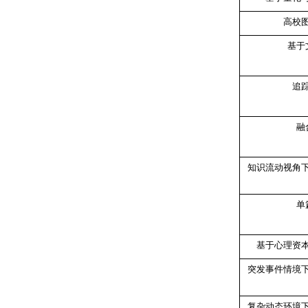
高校
基于
追
融
知识流动视角
单
基于心理资
突发事件情境
复杂动态环境