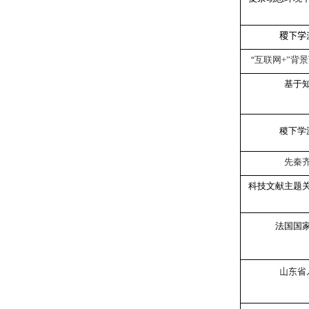
稷下学
“
互联网
+”
背景
基于
稷下学
先秦
科技文献主题
法国国
山东省