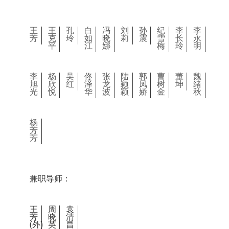
王
王
孔
白
冯
刘
孙
纪
李
李
芳
克
玲
如
晓
莉
震
雪
长
永
平
江
娜
梅
玲
明
李
杨
吴
佟
张
陆
郭
曹
董
魏
旭
欣
红
泽
龙
颖
凤
树
坤
绪
光
悦
华
波
颖
娇
金
秋
杨
芳
芳
兼职导师：
王
周
袁
芳
晓
清
(外)
英
昌